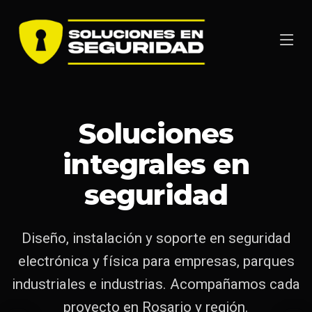
Monitoreo y
Soluciones
Vigilancia
presencial y control
videovigilancia
integrales en
de accesos
seguridad
Cámaras, analítica y centros de monitoreo
para anticipar incidentes y documentar
Equipos capacitados y tecnología de control
Diseño, instalación y soporte en seguridad
eventos con calidad probatoria.
de ingresos para proteger personas, activos e
electrónica y física para empresas, parques
industriales e industrias. Acompañamos cada
instalaciones las 24 horas.
proyecto en Rosario y región.
SOLICITAR